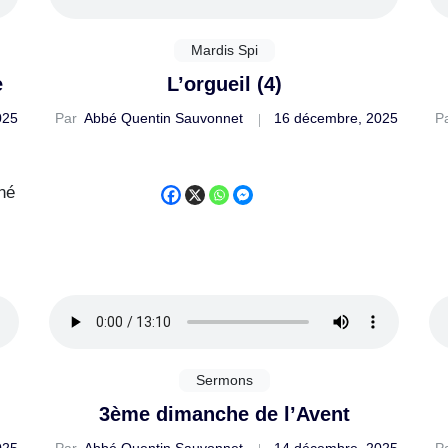
Mardis Spi
e
L’orgueil (4)
025
Par
Abbé Quentin Sauvonnet
16 décembre, 2025
P
né
Sermons
3ème dimanche de l’Avent
025
Par
Abbé Quentin Sauvonnet
14 décembre, 2025
P