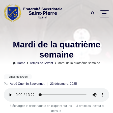
Skip
to
Fraternité Sacerdotale
Saint-Pierre
content
Epinal
Mardi de la quatrième
semaine
Home
Temps de l'Avent
Mardi de la quatrième semaine
Temps de l'Avent
Par
Abbé Quentin Sauvonnet
23 décembre, 2025
Téléchargez le fichier audio en cliquant sur les … à droite du lecteur ci-
dessus.