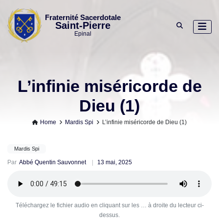
Skip
to
Fraternité Sacerdotale
Saint-Pierre
content
Epinal
L’infinie miséricorde de
Dieu (1)
Home
Mardis Spi
L’infinie miséricorde de Dieu (1)
Mardis Spi
Par
Abbé Quentin Sauvonnet
13 mai, 2025
Téléchargez le fichier audio en cliquant sur les … à droite du lecteur ci-
dessus.