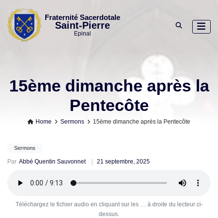
Skip
to
Fraternité Sacerdotale
Saint-Pierre
content
Epinal
15ème dimanche après la
Pentecôte
Home
Sermons
15ème dimanche après la Pentecôte
Sermons
Par
Abbé Quentin Sauvonnet
21 septembre, 2025
Téléchargez le fichier audio en cliquant sur les … à droite du lecteur ci-
dessus.