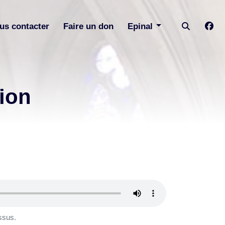
us contacter
Faire un don
Epinal
ion
ssus.