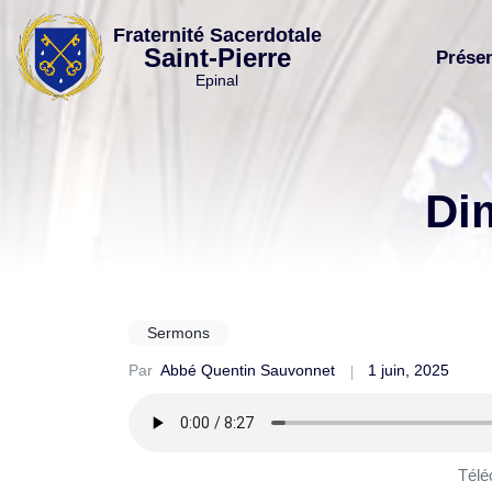
Skip
Fraternité Sacerdotale
to
Saint-Pierre
Prése
content
Epinal
Di
Sermons
Par
Abbé Quentin Sauvonnet
1 juin, 2025
Télé