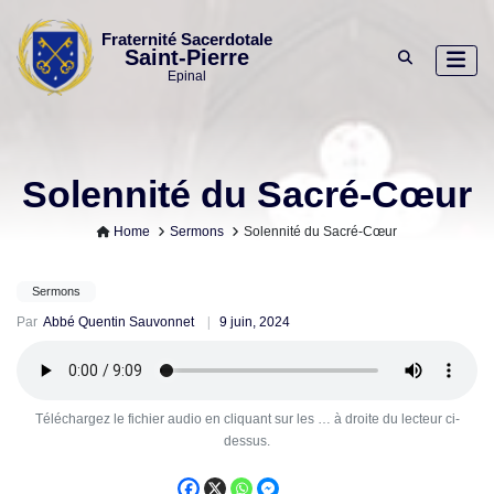
Skip
to
Fraternité Sacerdotale
Saint-Pierre
content
Epinal
Solennité du Sacré-Cœur
Home
Sermons
Solennité du Sacré-Cœur
Sermons
Par
Abbé Quentin Sauvonnet
9 juin, 2024
Téléchargez le fichier audio en cliquant sur les … à droite du lecteur ci-
dessus.