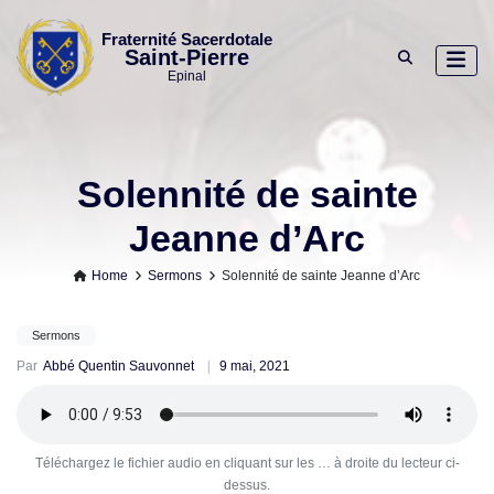
Skip
to
Fraternité Sacerdotale
Saint-Pierre
content
Epinal
Solennité de sainte
Jeanne d’Arc
Home
Sermons
Solennité de sainte Jeanne d’Arc
Sermons
Par
Abbé Quentin Sauvonnet
9 mai, 2021
Téléchargez le fichier audio en cliquant sur les … à droite du lecteur ci-
dessus.