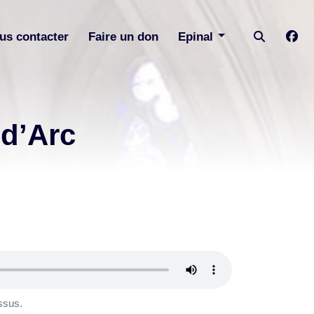
us contacter
Faire un don
Epinal
 d’Arc
ssus.