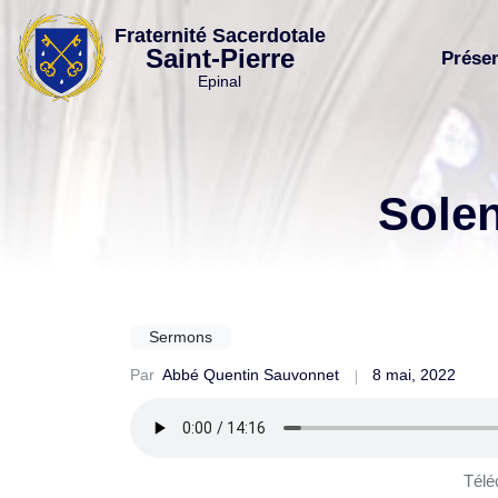
Skip
Fraternité Sacerdotale
to
Saint-Pierre
Prése
content
Epinal
Solen
Sermons
Par
Abbé Quentin Sauvonnet
8 mai, 2022
Télé