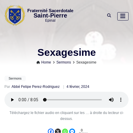
Skip
to
Fraternité Sacerdotale
Saint-Pierre
content
Epinal
Sexagesime
Home
Sermons
Sexagesime
Sermons
Par
Abbé Felipe Perez-Rodriguez
4 février, 2024
Téléchargez le fichier audio en cliquant sur les … à droite du lecteur ci-
dessus.
0