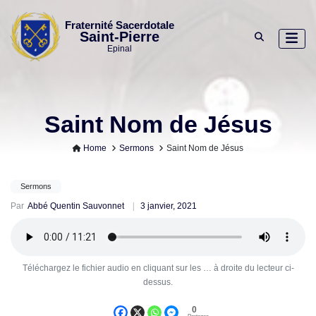
Skip
to
Fraternité Sacerdotale
Saint-Pierre
content
Epinal
Saint Nom de Jésus
Home
Sermons
Saint Nom de Jésus
Sermons
Par
Abbé Quentin Sauvonnet
3 janvier, 2021
Téléchargez le fichier audio en cliquant sur les … à droite du lecteur ci-
dessus.
0