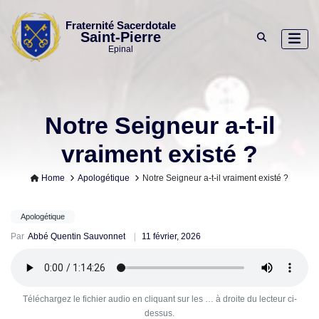
Skip
to
Fraternité Sacerdotale
Saint-Pierre
content
Epinal
Notre Seigneur a-t-il
vraiment existé ?
Home
Apologétique
Notre Seigneur a-t-il vraiment existé ?
Apologétique
Par
Abbé Quentin Sauvonnet
11 février, 2026
Téléchargez le fichier audio en cliquant sur les … à droite du lecteur ci-
dessus.