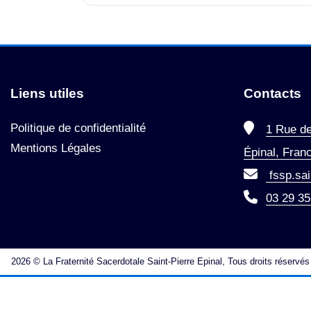
Liens utiles
Contacts
Politique de confidentialité
1 Rue de
Mentions Légales
Épinal, Fran
fssp.sa
03 29 35
2026 © La Fraternité Sacerdotale Saint-Pierre Epinal, Tous droits réservés