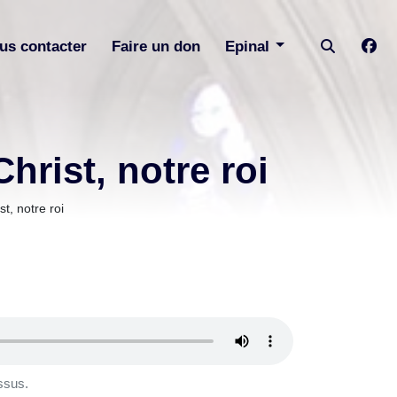
us contacter
Faire un don
Epinal
hrist, notre roi
t, notre roi
ssus.