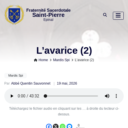
Skip
to
Fraternité Sacerdotale
Saint-Pierre
content
Epinal
L’avarice (2)
Home
Mardis Spi
L’avarice (2)
Mardis Spi
Par
Abbé Quentin Sauvonnet
19 mai, 2026
Téléchargez le fichier audio en cliquant sur les … à droite du lecteur ci-
dessus.
0