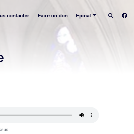
us contacter
Faire un don
Epinal
e
ssus.