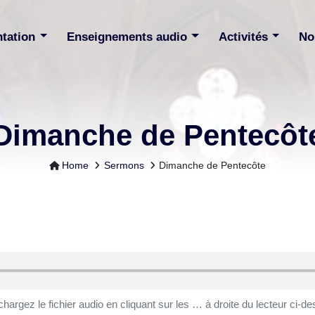
ntation
Enseignements audio
Activités
No
Dimanche de Pentecôt
Home
Sermons
Dimanche de Pentecôte
chargez le fichier audio en cliquant sur les … à droite du lecteur ci-de