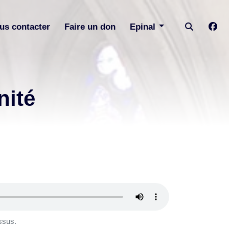
us contacter
Faire un don
Epinal
ité
ssus.