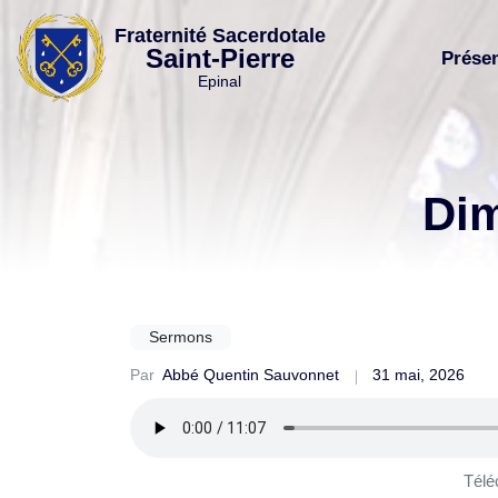
Skip
Fraternité Sacerdotale
to
Saint-Pierre
Prése
content
Epinal
Dim
Sermons
Par
Abbé Quentin Sauvonnet
31 mai, 2026
Télé