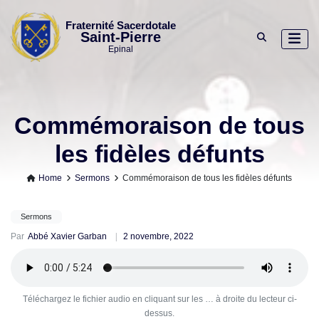
Skip
to
Fraternité Sacerdotale
Saint-Pierre
content
Epinal
Commémoraison de tous
les fidèles défunts
Home
Sermons
Commémoraison de tous les fidèles défunts
Sermons
Par
Abbé Xavier Garban
2 novembre, 2022
Téléchargez le fichier audio en cliquant sur les … à droite du lecteur ci-
dessus.