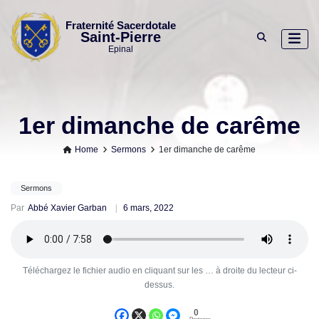
Skip
to
Fraternité Sacerdotale
Saint-Pierre
content
Epinal
1er dimanche de carême
Home
Sermons
1er dimanche de carême
Sermons
Par
Abbé Xavier Garban
6 mars, 2022
Téléchargez le fichier audio en cliquant sur les … à droite du lecteur ci-
dessus.
0